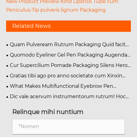
New Product Preview Kind Lipstick Tube cum
Peniculus-Tip pulveris lignum Packaging
Related News
Quam Pulveream Rutrum Packaging Quid facit
Essentiale et Cur Negotium in Modern Cosmetics
Quomodo Eyeliner Gel Pen Packaging Augendae
Industry
Pulchritudo Product Appellatio?
Cur Supercilium Pomade Packaging Silens Hero
of Your Brand?
Gratias tibi ago pro anno societate cum Xinxin
Packaging.
What Makes Multifunctional Eyebrow Pen
Packaging Essential for Beauty Brands?
Dic vale acervum instrumentorum rutrum! Hoc
supercilium penicillum dual-finitum et forma
penicillo permittit vel incipientium naturaliter
Relinque mihi nuntium
definita supercilia consequi.