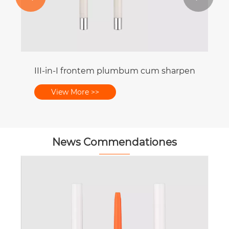
Spoolie packaging
III-in-I frontem plumbum cum sharpener et bo
View More >>
News Commendationes