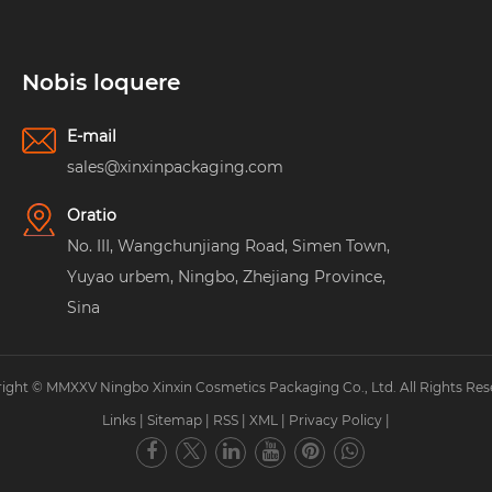
Nobis loquere
E-mail
sales@xinxinpackaging.com
Oratio
No. III, Wangchunjiang Road, Simen Town,
Yuyao urbem, Ningbo, Zhejiang Province,
Sina
ight © MMXXV Ningbo Xinxin Cosmetics Packaging Co., Ltd. All Rights Res
Links
|
Sitemap
|
RSS
|
XML
|
Privacy Policy
|