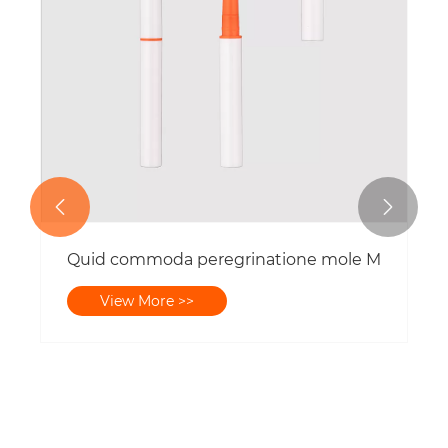


Quid commoda peregrinatione mole Micro gel
View More >>
s packaging