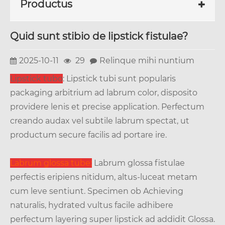
Productus
Quid sunt stibio de lipstick fistulae?
2025-10-11
29
Relinque mihi nuntium
Lipstick tubo
: Lipstick tubi sunt popularis
packaging arbitrium ad labrum color, disposito
providere lenis et precise application. Perfectum
creando audax vel subtile labrum spectat, ut
productum secure facilis ad portare ire.
Labrum glossa tube:
Labrum glossa fistulae
perfectis eripiens nitidum, altus-luceat metam
cum leve sentiunt. Specimen ob Achieving
naturalis, hydrated vultus facile adhibere
perfectum layering super lipstick ad addidit Glossa.