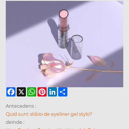
Facebook
X
WhatsApp
Pinterest
LinkedIn
Share
Antecedens :
Quid sunt stibio de eyeliner gel stylo?
deinde :