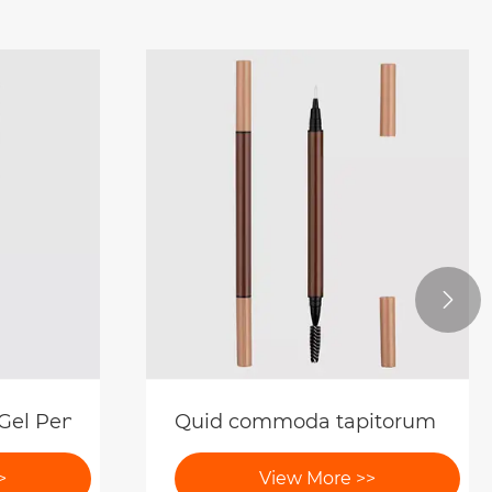

icillo ad consequi et pulchritudinem et efficient
m stamp packaging
What Makes Multifunctional Ey
>
View More >>