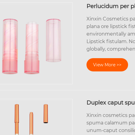
Perlucidum per pl
Xinxin Cosmetics pa
plana ore lipstick fi
environmentally am
Lipstick fistulam. N
globally, comprehend
View More >>
Duplex caput s
Xinxin cosmetics pac
spuma calamum pack
unum-caput consili