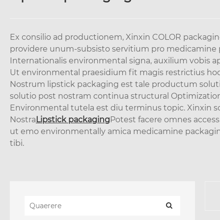
Ex consilio ad productionem, Xinxin COLOR packagin
providere unum-subsisto servitium pro medicamine pac
Internationalis environmental signa, auxilium vobis ap
Ut environmental praesidium fit magis restrictius ho
Nostrum lipstick packaging est tale productum solut
solutio post nostram continua structural Optimization 
Environmental tutela est diu terminus topic. Xinxin 
Nostra
Lipstick packaging
Potest facere omnes accessi
ut emo environmentally amica medicamine packaging,
tibi.