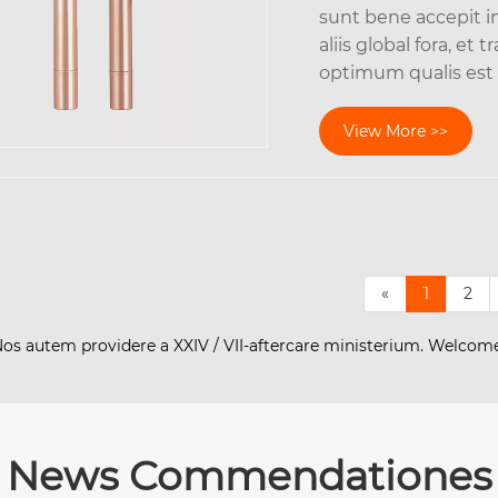
sunt bene accepit i
aliis global fora, et
optimum qualis est 
View More >>
«
1
2
s. Nos autem providere a XXIV / VII-aftercare ministerium. Welcom
News Commendationes