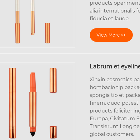
products operimentu
alia internationalis 
fiducia et laude.
View More >>
Labrum et eyelin
Xinxin cosmetics pa
bombacio tip packag
spongia tip et pack
finem, quod potest 
products feliciter i
Europa, Civitatum F
Transierunt Long-te
global customers.