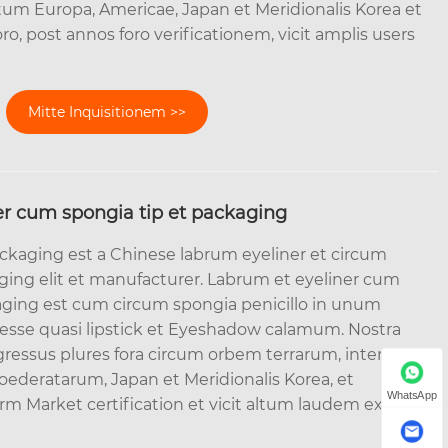
m Europa, Americae, Japan et Meridionalis Korea et
foro, post annos foro verificationem, vicit amplis users
Mitte Inquisitionem >>
er cum spongia tip et packaging
ckaging est a Chinese labrum eyeliner et circum
ing elit et manufacturer. Labrum et eyeliner cum
aging est cum circum spongia penicillo in unum
esse quasi lipstick et Eyeshadow calamum. Nostra
ngressus plures fora circum orbem terrarum, inter
oederatarum, Japan et Meridionalis Korea, et
WhatsApp
rm Market certification et vicit altum laudem ex