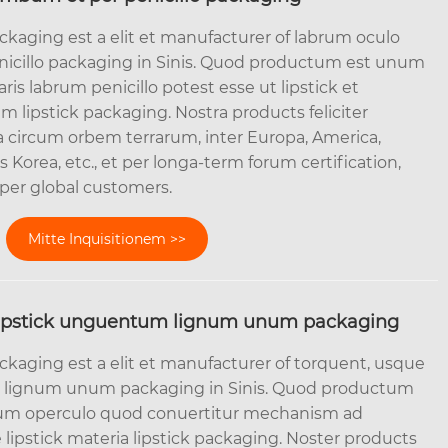
ckaging est a elit et manufacturer of labrum oculo
icillo packaging in Sinis. Quod productum est unum
ris labrum penicillo potest esse ut lipstick et
ipstick packaging. Nostra products feliciter
ra circum orbem terrarum, inter Europa, America,
s Korea, etc., et per longa-term forum certification,
 per global customers.
Mitte Inquisitionem >>
lipstick unguentum lignum unum packaging
ckaging est a elit et manufacturer of torquent, usque
 lignum unum packaging in Sinis. Quod productum
o cum operculo quod conuertitur mechanism ad
lipstick materia lipstick packaging. Noster products