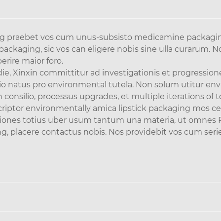
g praebet vos cum unus-subsisto medicamine packaging 
kaging, sic vos can eligere nobis sine ulla curarum. N
erire maior foro.
die, Xinxin committitur ad investigationis et progressio
io natus pro environmental tutela. Non solum utitur env
consilio, processus upgrades, et multiple iterations of 
scriptor environmentally amica lipstick packaging mos c
ones totius uber usum tantum una materia, ut omnes Pp 
 placere contactus nobis. Nos providebit vos cum seri