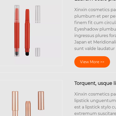
Xinxin cosmetics pa
plumbum et per pen
finem fit cum circula
Eyeshadow plumbum l
ingressus plures fo
Japan et Meridionali
sunt valde laudatur
View More >>
Torquent, usque 
Xinxin cosmetics pa
lipstick unguentum
est a lipstick styl
extremum suscitare 