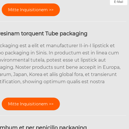
E-Mail
Mitte Inquisitionem >>
ut resinam torquent Tube packaging
aging est a elit et manufacturer II-in-I lipstick et
o packaging in Sinis. In productum est in linea cum
ironmental tutela, potest esse ut lipstick aut
ckaging. Noster products sunt bene accepit in Europa,
um, Japan, Korea et aliis global fora, et transierunt
tification, showing optimum qualis est nostra
Mitte Inquisitionem >>
mbum et per penicillo packaging