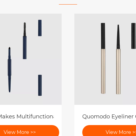
il exitibus?
iscere duplex-finita eyeliner cum supercilium pen
Liquid eyeliner cu
View More >>
View More >