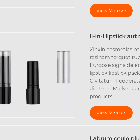
View More >>
II-in-I lipstick a
Xinxin cosmetics pack
resinam torquet tub
Europae signa de env
lipstick lipstick pa
Civitatum Foederatar
diu term Market cer
products.
View More >>
Labrum oculo plu