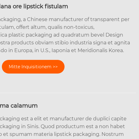
ana ore lipstick fistulam
ckaging, a Chinese manufacturer of transparent per
stulam, offert altum, qualis non-toxicus,
ica plastic packaging ad quadratum bevel Design
ostra products obviam stibio industria signa et agnita
o in Europa, in U.S., Iaponia et Meridionalis Korea.
Mitte Inquisitionem >>
puma calamum
kaging est a elit et manufacturer de duplici capite
aging in Sinis. Quod productum est a non habet
o et spumam materia lipstick packaging. Nostrum