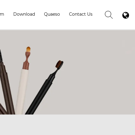
um
Download
Quaeso
Contact Us