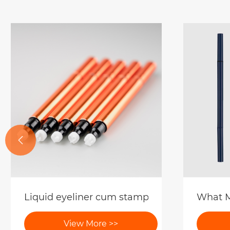

Non te liquor eyeliner elit habere multa deta
Ut ad m
View More >>