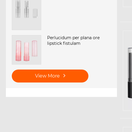
Perlucidum per plana ore
lipstick fistulam
View More