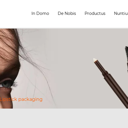
In Domo
De Nobis
Productus
Nunti
Lipstick packaging