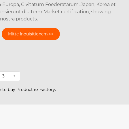
n Europa, Civitatum Foederatarum, Japan, Korea et
 transierunt diu term Market certification, showing
nostra products.
Mitte Inquisitionem >>
3
»
e to buy Product ex Factory.