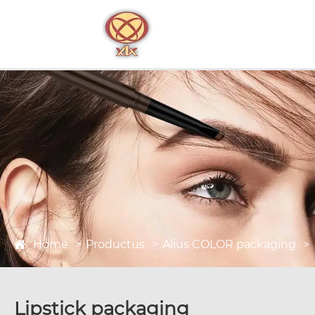
Home
Productus
Alius COLOR packaging
Lipstick packaging