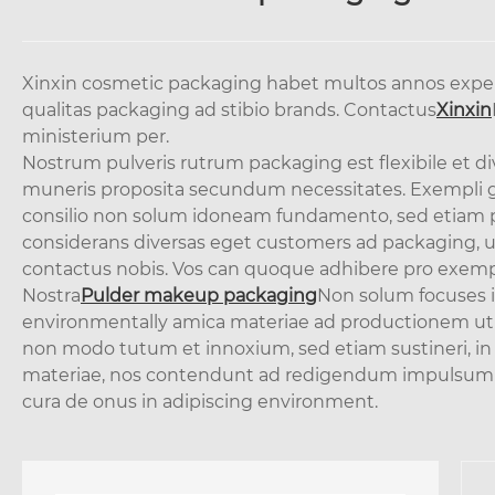
Xinxin cosmetic packaging habet multos annos exper
qualitas packaging ad stibio brands. Contactus
Xinxin
ministerium per.
Nostrum pulveris rutrum packaging est flexibile et d
muneris proposita secundum necessitates. Exempli grat
consilio non solum idoneam fundamento, sed etiam
considerans diversas eget customers ad packaging, ut n
contactus nobis. Vos can quoque adhibere pro exempl
Nostra
Pulder m
akeup packaging
Non solum focuses in
environmentally amica materiae ad productionem ut 
non modo tutum et innoxium, sed etiam sustineri, in
materiae, nos contendunt ad redigendum impulsum i
cura de onus in adipiscing environment.