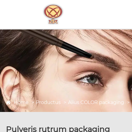
Home
Productus
Alius COLOR packaging
Pulveris rutrum packaging