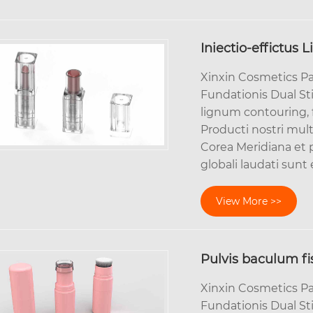
Iniectio-effictus 
Xinxin Cosmetics P
Fundationis Dual Sti
lignum contouring
Producti nostri mul
Corea Meridiana et p
globali laudati sunt 
View More >>
Pulvis baculum fi
Xinxin Cosmetics P
Fundationis Dual Sti