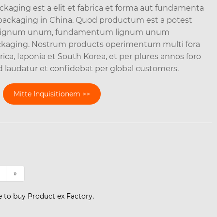
ckaging est a elit et fabrica et forma aut fundamenta
ackaging in China. Quod productum est a potest
g lignum unum, fundamentum lignum unum
aging. Nostrum products operimentum multi fora
rica, Iaponia et South Korea, et per plures annos foro
d laudatur et confidebat per global customers.
Mitte Inquisitionem >>
»
e to buy Product ex Factory.