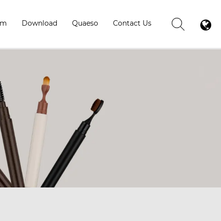
um
Download
Quaeso
Contact Us