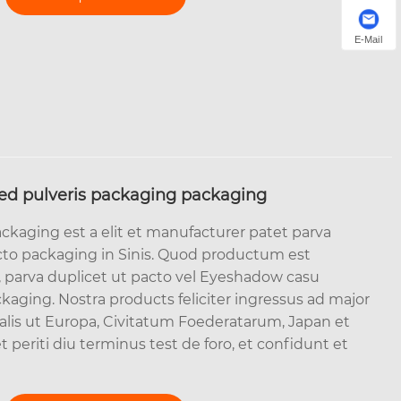
E-Mail
sed pulveris packaging packaging
ckaging est a elit et manufacturer patet parva
cto packaging in Sinis. Quod productum est
o, parva duplicet ut pacto vel Eyeshadow casu
ing. Nostra products feliciter ingressus ad major
 talis ut Europa, Civitatum Foederatarum, Japan et
t periti diu terminus test de foro, et confidunt et