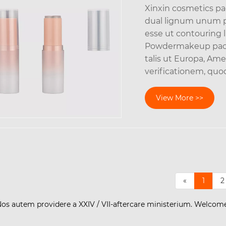
Xinxin cosmetics pa
dual lignum unum p
esse ut contourin
Powdermakeup pack
talis ut Europa, Ame
verificationem, quo
View More >>
«
1
2
s. Nos autem providere a XXIV / VII-aftercare ministerium. Welcom