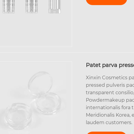
Patet parva pres
Xinxin Cosmetics pa
pressed pulveris pa
transparent consili
Powdermakeup packag
internationalis fora
Meridionalis Korea, e
laudem customers.