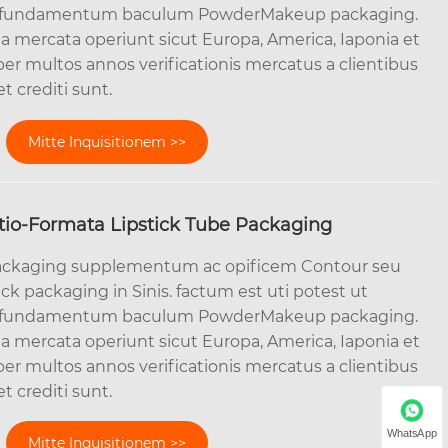
, fundamentum baculum PowderMakeup packaging.
ta mercata operiunt sicut Europa, America, Iaponia et
er multos annos verificationis mercatus a clientibus
et crediti sunt.
Mitte Inquisitionem >>
tio-Formata Lipstick Tube Packaging
ackaging supplementum ac opificem Contour seu
ck packaging in Sinis. factum est uti potest ut
, fundamentum baculum PowderMakeup packaging.
ta mercata operiunt sicut Europa, America, Iaponia et
er multos annos verificationis mercatus a clientibus
et crediti sunt.
WhatsApp
Mitte Inquisitionem >>