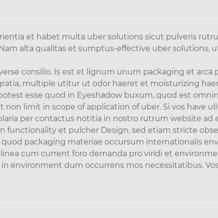
ientia et habet multa uber solutions sicut pulveris r
Nam alta qualitas et sumptus-effective uber solutions,
iverse consilio. Is est et lignum unum packaging et arca
ia, multiple utitur ut odor haeret et moisturizing haer
 potest esse quod in Eyeshadow buxum, quod est omni
on limit in scope of application of uber. Si vos have ull
aria per contactus notitia in nostro rutrum website ad 
 functionality et pulcher Design, sed etiam stricte obse
quod packaging materiae occursum internationalis envi
 linea cum current foro demanda pro viridi et environme
n environment dum occurrens mos necessitatibus. Vos c