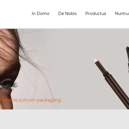
In Domo
De Nobis
Productus
Nunti
Pulveris rutrum packaging