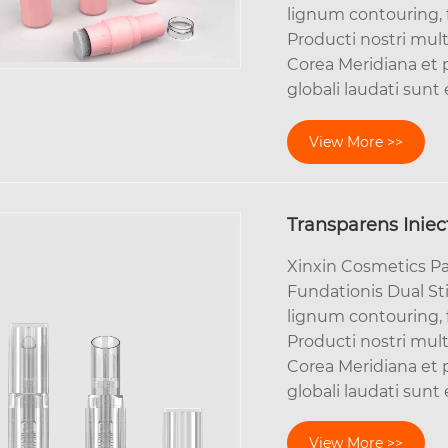
lignum contouring
Producti nostri mul
Corea Meridiana et p
globali laudati sunt 
View More >>
Transparens Iniec
Xinxin Cosmetics P
Fundationis Dual Sti
lignum contouring
Producti nostri mul
Corea Meridiana et p
globali laudati sunt 
View More >>