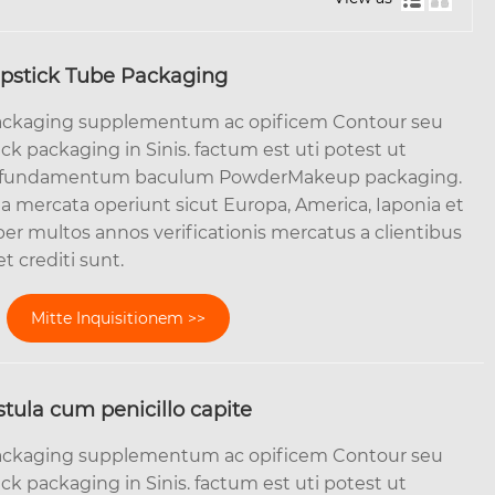
Lipstick Tube Packaging
ackaging supplementum ac opificem Contour seu
ck packaging in Sinis. factum est uti potest ut
, fundamentum baculum PowderMakeup packaging.
ta mercata operiunt sicut Europa, America, Iaponia et
er multos annos verificationis mercatus a clientibus
et crediti sunt.
Mitte Inquisitionem >>
stula cum penicillo capite
ackaging supplementum ac opificem Contour seu
ck packaging in Sinis. factum est uti potest ut