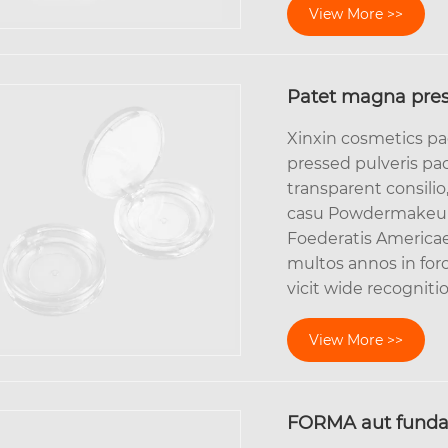
View More >>
Patet magna pres
Xinxin cosmetics pa
pressed pulveris p
transparent consili
casu Powdermakeup 
Foederatis Americae,
multos annos in foro
vicit wide recognitio
View More >>
FORMA aut fund