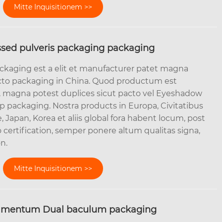
Mitte Inquisitionem >>
sed pulveris packaging packaging
ckaging est a elit et manufacturer patet magna
acto packaging in China. Quod productum est
o, magna potest duplices sicut pacto vel Eyeshadow
packaging. Nostra products in Europa, Civitatibus
 Japan, Korea et aliis global fora habent locum, post
 certification, semper ponere altum qualitas signa,
n.
Mitte Inquisitionem >>
amentum Dual baculum packaging