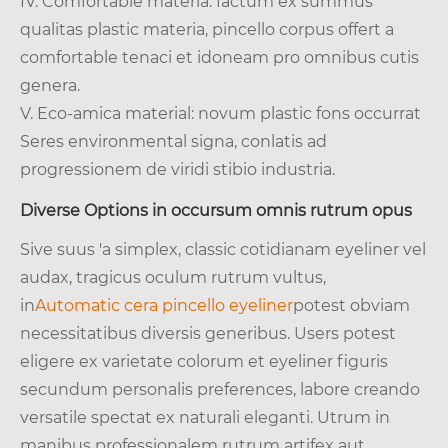
IV. Comfortable materia: factum ex summus
qualitas plastic materia, pincello corpus offert a
comfortable tenaci et idoneam pro omnibus cutis
genera.
V. Eco-amica material: novum plastic fons occurrat
Seres environmental signa, conlatis ad
progressionem de viridi stibio industria.
Diverse Options in occursum omnis rutrum opus
Sive suus 'a simplex, classic cotidianam eyeliner vel
audax, tragicus oculum rutrum vultus,
in
Automatic cera pincello eyeliner
potest obviam
necessitatibus diversis generibus. Users potest
eligere ex varietate colorum et eyeliner figuris
secundum personalis preferences, labore creando
versatile spectat ex naturali eleganti. Utrum in
manibus professionalem rutrum artifex aut