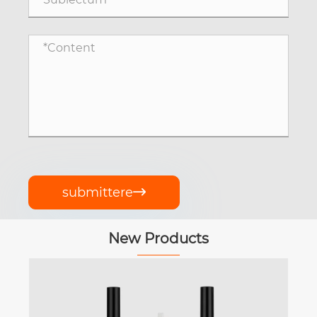
submittere

New Products
Stackable Ring-Design Dual frontem Pe