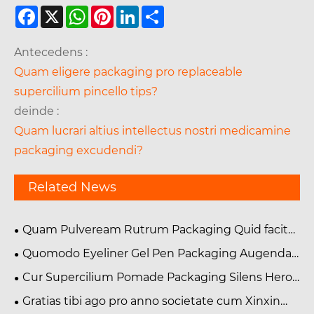
Facebook
X
WhatsApp
Pinterest
LinkedIn
Share
Antecedens :
Quam eligere packaging pro replaceable
supercilium pincello tips?
deinde :
Quam lucrari altius intellectus nostri medicamine
packaging excudendi?
Related News
Quam Pulveream Rutrum Packaging Quid facit
Essentiale et Cur Negotium in Modern Cosmetics
Quomodo Eyeliner Gel Pen Packaging Augendae
Industry
Pulchritudo Product Appellatio?
Cur Supercilium Pomade Packaging Silens Hero
of Your Brand?
Gratias tibi ago pro anno societate cum Xinxin