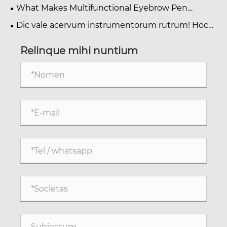
Packaging.
What Makes Multifunctional Eyebrow Pen
Packaging Essential for Beauty Brands?
Dic vale acervum instrumentorum rutrum! Hoc
supercilium penicillum dual-finitum et forma
penicillo permittit vel incipientium naturaliter
Relinque mihi nuntium
definita supercilia consequi.