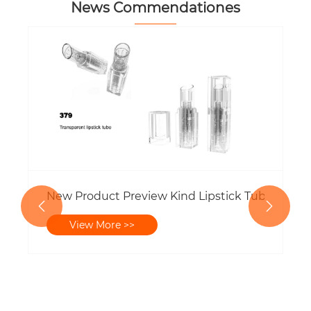
News Commendationes
Quam ut faciam pet in altus transparent conti
View More >>
cum Peniculus-Tip pulveris lignum Packaging

