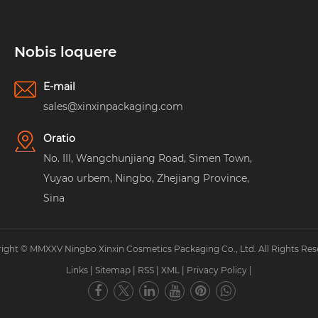
Nobis loquere
E-mail
sales@xinxinpackaging.com
Oratio
No. III, Wangchunjiang Road, Simen Town,
Yuyao urbem, Ningbo, Zhejiang Province,
Sina
ight © MMXXV Ningbo Xinxin Cosmetics Packaging Co., Ltd. All Rights Res
Links
|
Sitemap
|
RSS
|
XML
|
Privacy Policy
|