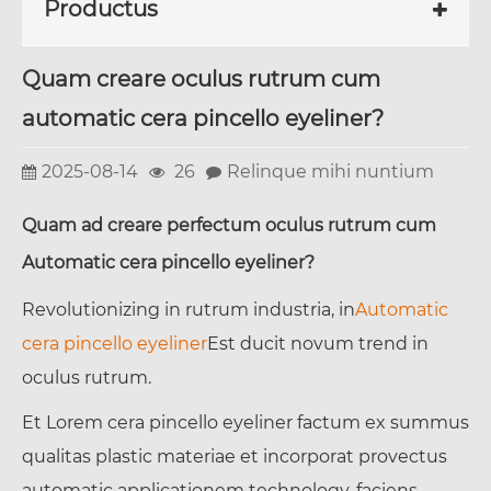
Productus
Quam creare oculus rutrum cum
automatic cera pincello eyeliner?
2025-08-14
26
Relinque mihi nuntium
Quam ad creare perfectum oculus rutrum cum
Automatic cera pincello eyeliner
?
Revolutionizing in rutrum industria, in
Automatic
cera pincello eyeliner
Est ducit novum trend in
oculus rutrum.
Et Lorem cera pincello eyeliner factum ex summus
qualitas plastic materiae et incorporat provectus
automatic applicationem technology, faciens